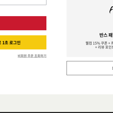
반스 패
 1초 로그인
웰컴 15% 쿠폰 + 
+ 리뷰 포인
비회원 주문 조회하기