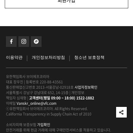
회원가입
|
|
이용약관
개인정보처리방침
청소년 보호정책
유한책임회사 브이에프코리아
대표 장우진
|
등록번호 220-88-43561
통신판매업신고번호 2013-서울강남-02918호
사업자정보확인
서울특별시 강남구 강남대로 652, 14-15층
|
개인정보
책임자 심재형
|
고객센터(평일 09:00 ~ 18:00) 1522-1882
이메일
Vanskr_online@vfc.com
ⓒ유한책임회사 브이에프코리아. All Rights Reserved.
California Transparency in Supply Chain Act of 2010
소비자피해 보증보험
가입확인
안전거래를 위해 현금 거래에 대해
구매안전서비스를 적용하고 있습니다.