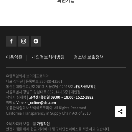
회원가입
|
|
이용약관
개인정보처리방침
청소년 보호정책
유한책임회사 브이에프코리아
대표 장우진
|
등록번호 220-88-43561
통신판매업신고번호 2013-서울강남-02918호
사업자정보확인
서울특별시 강남구 강남대로 652, 14-15층
|
개인정보
책임자 심재형
|
고객센터(평일 09:00 ~ 18:00) 1522-1882
이메일
Vanskr_online@vfc.com
ⓒ유한책임회사 브이에프코리아. All Rights Reserved.
California Transparency in Supply Chain Act of 2010
소비자피해 보증보험
가입확인
안전거래를 위해 현금 거래에 대해
구매안전서비스를 적용하고 있습니다.