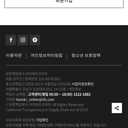
회원가입
|
|
이용약관
개인정보처리방침
청소년 보호정책
유한책임회사 브이에프코리아
대표 장우진
|
등록번호 220-88-43561
통신판매업신고번호 2013-서울강남-02918호
사업자정보확인
서울특별시 강남구 강남대로 652, 14-15층
|
개인정보
책임자 심재형
|
고객센터(평일 09:00 ~ 18:00) 1522-1882
이메일
Vanskr_online@vfc.com
ⓒ유한책임회사 브이에프코리아. All Rights Reserved.
California Transparency in Supply Chain Act of 2010
소비자피해 보증보험
가입확인
안전거래를 위해 현금 거래에 대해
구매안전서비스를 적용하고 있습니다.