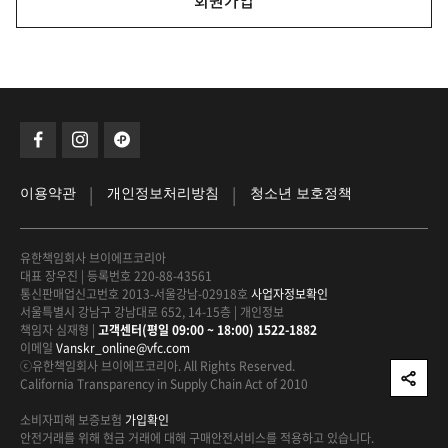
회원가입
|
|
이용약관
개인정보처리방침
청소년 보호정책
유한책임회사 브이에프코리아
대표 장우진
|
등록번호 220-88-43561
통신판매업신고번호 2013-서울강남-02918호
사업자정보확인
서울특별시 강남구 강남대로 652, 14-15층
|
개인정보
책임자 심재형
|
고객센터(평일 09:00 ~ 18:00) 1522-1882
이메일
Vanskr_online@vfc.com
ⓒ유한책임회사 브이에프코리아. All Rights Reserved.
California Transparency in Supply Chain Act of 2010
소비자피해 보증보험
가입확인
안전거래를 위해 현금 거래에 대해
구매안전서비스를 적용하고 있습니다.