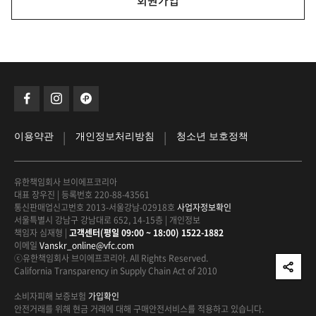
회원가입
|
|
이용약관
개인정보처리방침
청소년 보호정책
유한책임회사 브이에프코리아
대표 장우진
|
등록번호 220-88-43561
통신판매업신고번호 2013-서울강남-02918호
사업자정보확인
서울특별시 강남구 강남대로 652, 14-15층
|
개인정보
책임자 심재형
|
고객센터(평일 09:00 ~ 18:00) 1522-1882
이메일
Vanskr_online@vfc.com
ⓒ유한책임회사 브이에프코리아. All Rights Reserved.
California Transparency in Supply Chain Act of 2010
소비자피해 보증보험
가입확인
안전거래를 위해 현금 거래에 대해
구매안전서비스를 적용하고 있습니다.