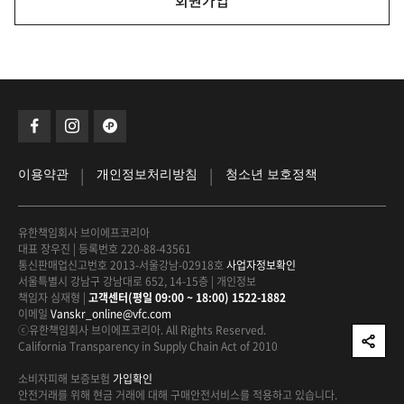
회원가입
|
|
이용약관
개인정보처리방침
청소년 보호정책
유한책임회사 브이에프코리아
대표 장우진
|
등록번호 220-88-43561
통신판매업신고번호 2013-서울강남-02918호
사업자정보확인
서울특별시 강남구 강남대로 652, 14-15층
|
개인정보
책임자 심재형
|
고객센터(평일 09:00 ~ 18:00) 1522-1882
이메일
Vanskr_online@vfc.com
ⓒ유한책임회사 브이에프코리아. All Rights Reserved.
California Transparency in Supply Chain Act of 2010
소비자피해 보증보험
가입확인
안전거래를 위해 현금 거래에 대해
구매안전서비스를 적용하고 있습니다.