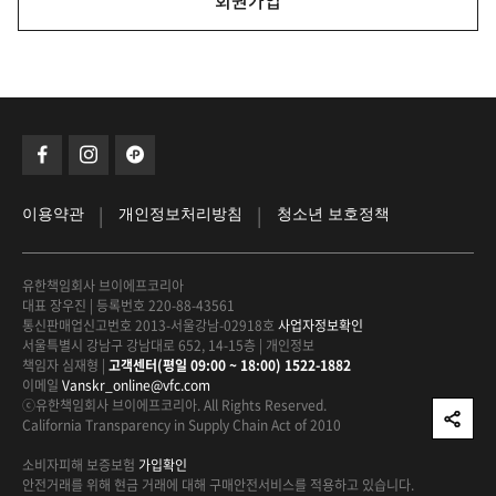
회원가입
|
|
이용약관
개인정보처리방침
청소년 보호정책
유한책임회사 브이에프코리아
대표 장우진
|
등록번호 220-88-43561
통신판매업신고번호 2013-서울강남-02918호
사업자정보확인
서울특별시 강남구 강남대로 652, 14-15층
|
개인정보
책임자 심재형
|
고객센터(평일 09:00 ~ 18:00) 1522-1882
이메일
Vanskr_online@vfc.com
ⓒ유한책임회사 브이에프코리아. All Rights Reserved.
California Transparency in Supply Chain Act of 2010
소비자피해 보증보험
가입확인
안전거래를 위해 현금 거래에 대해
구매안전서비스를 적용하고 있습니다.