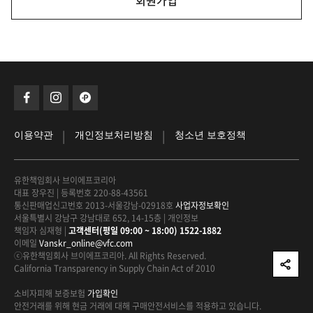
회원가입
|
|
이용약관
개인정보처리방침
청소년 보호정책
유한책임회사 브이에프코리아
대표 장우진
|
등록번호 220-88-43561
통신판매업신고번호 2013-서울강남-02918호
사업자정보확인
서울특별시 강남구 강남대로 652, 14-15층
|
개인정보
책임자 심재형
|
고객센터(평일 09:00 ~ 18:00) 1522-1882
이메일
Vanskr_online@vfc.com
ⓒ유한책임회사 브이에프코리아. All Rights Reserved.
California Transparency in Supply Chain Act of 2010
소비자피해 보증보험
가입확인
안전거래를 위해 현금 거래에 대해
구매안전서비스를 적용하고 있습니다.