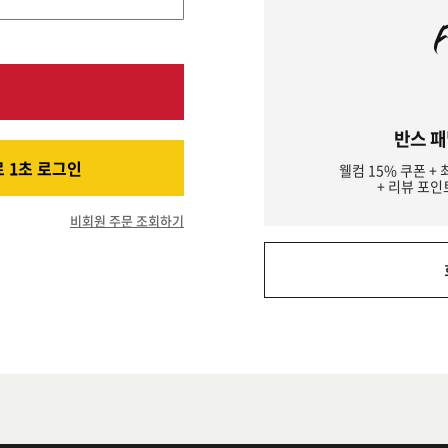
반스 패
 1초 로그인
웰컴 15% 쿠폰 + 
+ 리뷰 포인
비회원 주문 조회하기