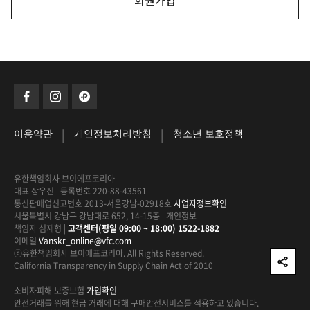
회원가입
|
|
이용약관
개인정보처리방침
청소년 보호정책
유한책임회사 브이에프코리아
대표 장우진
|
등록번호 220-88-43561
통신판매업신고번호 2013-서울강남-02918호
사업자정보확인
서울특별시 강남구 강남대로 652, 14-15층
|
개인정보
책임자 심재형
|
고객센터(평일 09:00 ~ 18:00) 1522-1882
이메일
Vanskr_online@vfc.com
ⓒ유한책임회사 브이에프코리아. All Rights Reserved.
California Transparency in Supply Chain Act of 2010
소비자피해 보증보험
가입확인
안전거래를 위해 현금 거래에 대해
구매안전서비스를 적용하고 있습니다.