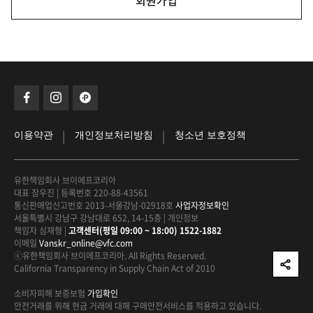
회원가입
|
|
이용약관
개인정보처리방침
청소년 보호정책
유한책임회사 브이에프코리아
대표 장우진
|
등록번호 220-88-43561
통신판매업신고번호 2013-서울강남-02918호
사업자정보확인
서울특별시 강남구 강남대로 652, 14-15층
|
개인정보
책임자 심재형
|
고객센터(평일 09:00 ~ 18:00) 1522-1882
이메일
Vanskr_online@vfc.com
ⓒ유한책임회사 브이에프코리아. All Rights Reserved.
California Transparency in Supply Chain Act of 2010
소비자피해 보증보험
가입확인
안전거래를 위해 현금 거래에 대해
구매안전서비스를 적용하고 있습니다.