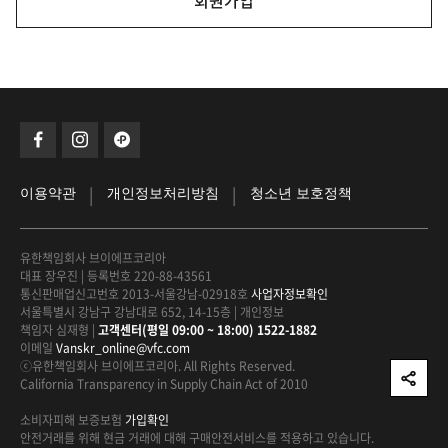
회원가입
|
|
이용약관
개인정보처리방침
청소년 보호정책
유한책임회사 브이에프코리아
대표 장우진
|
등록번호 220-88-43561
통신판매업신고번호 2013-서울강남-02918호
사업자정보확인
서울특별시 강남구 강남대로 652, 14-15층
|
개인정보
책임자 심재형
|
고객센터(평일 09:00 ~ 18:00) 1522-1882
이메일
Vanskr_online@vfc.com
ⓒ유한책임회사 브이에프코리아. All Rights Reserved.
California Transparency in Supply Chain Act of 2010
소비자피해 보증보험
가입확인
안전거래를 위해 현금 거래에 대해
구매안전서비스를 적용하고 있습니다.