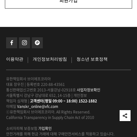
회원가입
|
|
이용약관
개인정보처리방침
청소년 보호정책
유한책임회사 브이에프코리아
대표 장우진
|
등록번호 220-88-43561
통신판매업신고번호 2013-서울강남-02918호
사업자정보확인
서울특별시 강남구 강남대로 652, 14-15층
|
개인정보
책임자 심재형
|
고객센터(평일 09:00 ~ 18:00) 1522-1882
이메일
Vanskr_online@vfc.com
ⓒ유한책임회사 브이에프코리아. All Rights Reserved.
California Transparency in Supply Chain Act of 2010
소비자피해 보증보험
가입확인
안전거래를 위해 현금 거래에 대해
구매안전서비스를 적용하고 있습니다.