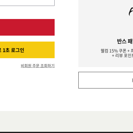
반스 패
 1초 로그인
웰컴 15% 쿠폰 + 
+ 리뷰 포인
비회원 주문 조회하기