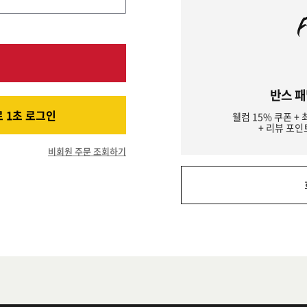
반스 패
 1초 로그인
웰컴 15% 쿠폰 + 
+ 리뷰 포인
비회원 주문 조회하기