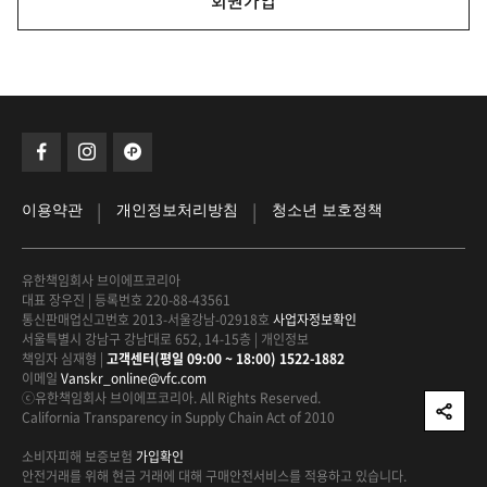
회원가입
|
|
이용약관
개인정보처리방침
청소년 보호정책
유한책임회사 브이에프코리아
대표 장우진
|
등록번호 220-88-43561
통신판매업신고번호 2013-서울강남-02918호
사업자정보확인
서울특별시 강남구 강남대로 652, 14-15층
|
개인정보
책임자 심재형
|
고객센터(평일 09:00 ~ 18:00) 1522-1882
이메일
Vanskr_online@vfc.com
ⓒ유한책임회사 브이에프코리아. All Rights Reserved.
California Transparency in Supply Chain Act of 2010
소비자피해 보증보험
가입확인
안전거래를 위해 현금 거래에 대해
구매안전서비스를 적용하고 있습니다.