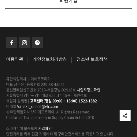
회원가입
|
|
이용약관
개인정보처리방침
청소년 보호정책
유한책임회사 브이에프코리아
대표 장우진
|
등록번호 220-88-43561
통신판매업신고번호 2013-서울강남-02918호
사업자정보확인
서울특별시 강남구 강남대로 652, 14-15층
|
개인정보
책임자 심재형
|
고객센터(평일 09:00 ~ 18:00) 1522-1882
이메일
Vanskr_online@vfc.com
ⓒ유한책임회사 브이에프코리아. All Rights Reserved.
California Transparency in Supply Chain Act of 2010
소비자피해 보증보험
가입확인
안전거래를 위해 현금 거래에 대해
구매안전서비스를 적용하고 있습니다.