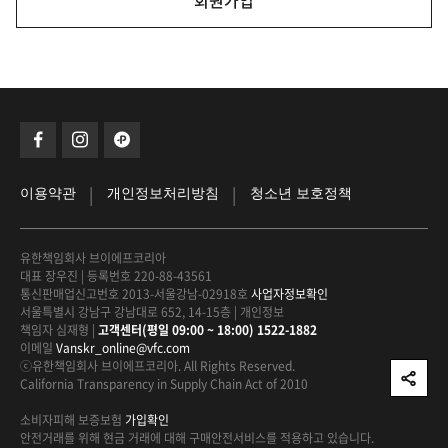
회원가입
|
|
이용약관
개인정보처리방침
청소년 보호정책
유한책임회사 브이에프코리아
대표 장우진
|
등록번호 220-88-43561
통신판매업신고번호 2013-서울강남-02918호
사업자정보확인
서울특별시 강남구 강남대로 652, 14-15층
|
개인정보
책임자 심재형
|
고객센터(평일 09:00 ~ 18:00) 1522-1882
이메일
Vanskr_online@vfc.com
ⓒ유한책임회사 브이에프코리아. All Rights Reserved.
California Transparency in Supply Chain Act of 2010
소비자피해 보증보험
가입확인
안전거래를 위해 현금 거래에 대해
구매안전서비스를 적용하고 있습니다.