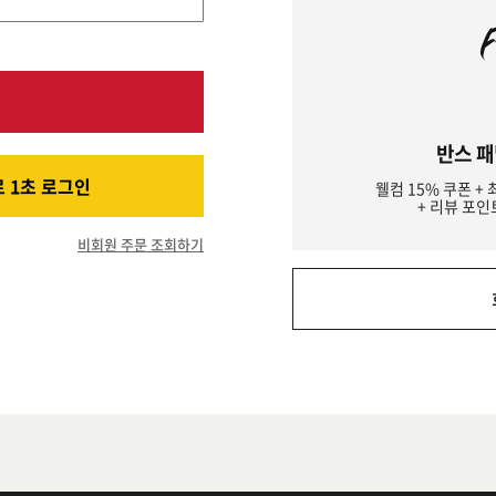
반스 패
 1초 로그인
웰컴 15% 쿠폰 + 
+ 리뷰 포인
비회원 주문 조회하기