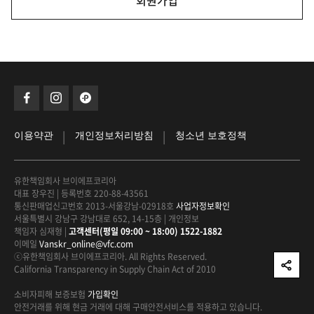
회원가입
|
|
이용약관
개인정보처리방침
청소년 보호정책
유한책임회사 브이에프코리아
대표 장우진
|
등록번호 220-88-43561
통신판매업신고번호 2013-서울강남-02918호
사업자정보확인
서울특별시 강남구 강남대로 652, 14-15층
|
개인정보
책임자 심재형
|
고객센터(평일 09:00 ~ 18:00) 1522-1882
이메일
Vanskr_online@vfc.com
ⓒ유한책임회사 브이에프코리아. All Rights Reserved.
California Transparency in Supply Chain Act of 2010
소비자피해 보증보험
가입확인
안전거래를 위해 현금 거래에 대해
구매안전서비스를 적용하고 있습니다.