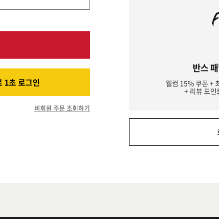
반스 패
 1초 로그인
웰컴 15% 쿠폰 + 
+ 리뷰 포인
비회원 주문 조회하기