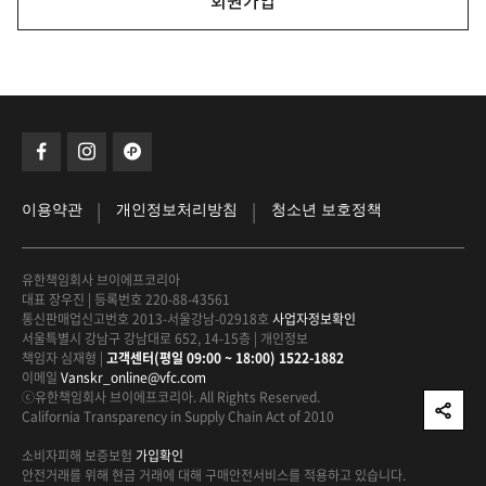
회원가입
|
|
이용약관
개인정보처리방침
청소년 보호정책
유한책임회사 브이에프코리아
대표 장우진
|
등록번호 220-88-43561
통신판매업신고번호 2013-서울강남-02918호
사업자정보확인
서울특별시 강남구 강남대로 652, 14-15층
|
개인정보
책임자 심재형
|
고객센터(평일 09:00 ~ 18:00) 1522-1882
이메일
Vanskr_online@vfc.com
ⓒ유한책임회사 브이에프코리아. All Rights Reserved.
California Transparency in Supply Chain Act of 2010
소비자피해 보증보험
가입확인
안전거래를 위해 현금 거래에 대해
구매안전서비스를 적용하고 있습니다.