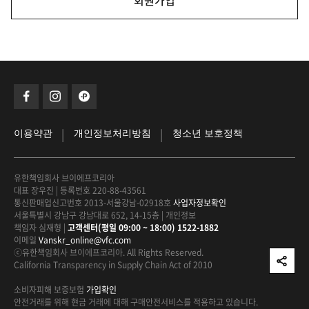
회원가입
|
|
이용약관
개인정보처리방침
청소년 보호정책
유한책임회사 브이에프코리아
대표 장우진
|
등록번호 220-88-43561
통신판매업신고번호 2013-서울강남-02918호
사업자정보확인
서울특별시 강남구 강남대로 652, 14-15층
|
개인정보
책임자 심재형
|
고객센터(평일 09:00 ~ 18:00) 1522-1882
이메일
Vanskr_online@vfc.com
ⓒ유한책임회사 브이에프코리아. All Rights Reserved.
California Transparency in Supply Chain Act of 2010
소비자피해 보증보험
가입확인
안전거래를 위해 현금 거래에 대해
구매안전서비스를 적용하고 있습니다.