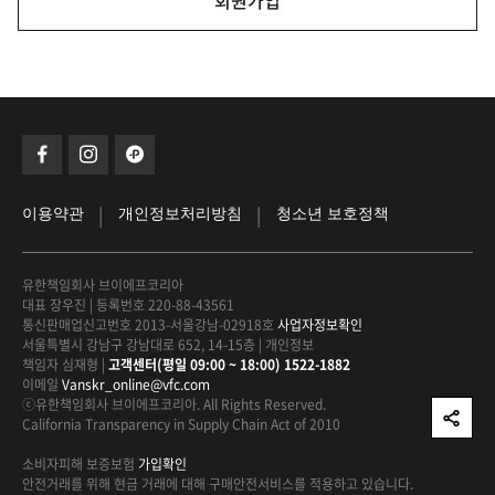
회원가입
|
|
이용약관
개인정보처리방침
청소년 보호정책
유한책임회사 브이에프코리아
대표 장우진
|
등록번호 220-88-43561
통신판매업신고번호 2013-서울강남-02918호
사업자정보확인
서울특별시 강남구 강남대로 652, 14-15층
|
개인정보
책임자 심재형
|
고객센터(평일 09:00 ~ 18:00) 1522-1882
이메일
Vanskr_online@vfc.com
ⓒ유한책임회사 브이에프코리아. All Rights Reserved.
California Transparency in Supply Chain Act of 2010
소비자피해 보증보험
가입확인
안전거래를 위해 현금 거래에 대해
구매안전서비스를 적용하고 있습니다.