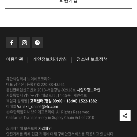
회원가입
|
|
이용약관
개인정보처리방침
청소년 보호정책
유한책임회사 브이에프코리아
대표 장우진
|
등록번호 220-88-43561
통신판매업신고번호 2013-서울강남-02918호
사업자정보확인
서울특별시 강남구 강남대로 652, 14-15층
|
개인정보
책임자 심재형
|
고객센터(평일 09:00 ~ 18:00) 1522-1882
이메일
Vanskr_online@vfc.com
ⓒ유한책임회사 브이에프코리아. All Rights Reserved.
California Transparency in Supply Chain Act of 2010
소비자피해 보증보험
가입확인
안전거래를 위해 현금 거래에 대해
구매안전서비스를 적용하고 있습니다.