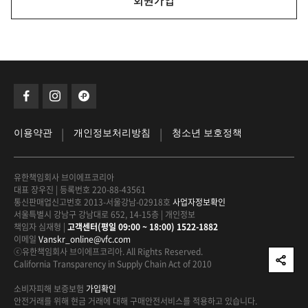
회원가입
|
|
이용약관
개인정보처리방침
청소년 보호정책
유한책임회사 브이에프코리아
대표 장우진
|
등록번호 220-88-43561
통신판매업신고번호 2013-서울강남-02918호
사업자정보확인
서울특별시 강남구 강남대로 652, 14-15층
|
개인정보
책임자 심재형
|
고객센터(평일 09:00 ~ 18:00) 1522-1882
이메일
Vanskr_online@vfc.com
ⓒ유한책임회사 브이에프코리아. All Rights Reserved.
California Transparency in Supply Chain Act of 2010
소비자피해 보증보험
가입확인
안전거래를 위해 현금 거래에 대해
구매안전서비스를 적용하고 있습니다.