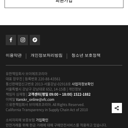
회원가입
|
|
이용약관
개인정보처리방침
청소년 보호정책
유한책임회사 브이에프코리아
대표 장우진
|
등록번호 220-88-43561
통신판매업신고번호 2013-서울강남-02918호
사업자정보확인
서울특별시 강남구 강남대로 652, 14-15층
|
개인정보
책임자 심재형
|
고객센터(평일 09:00 ~ 18:00) 1522-1882
이메일
Vanskr_online@vfc.com
ⓒ유한책임회사 브이에프코리아. All Rights Reserved.
California Transparency in Supply Chain Act of 2010
소비자피해 보증보험
가입확인
안전거래를 위해 현금 거래에 대해
구매안전서비스를 적용하고 있습니다.