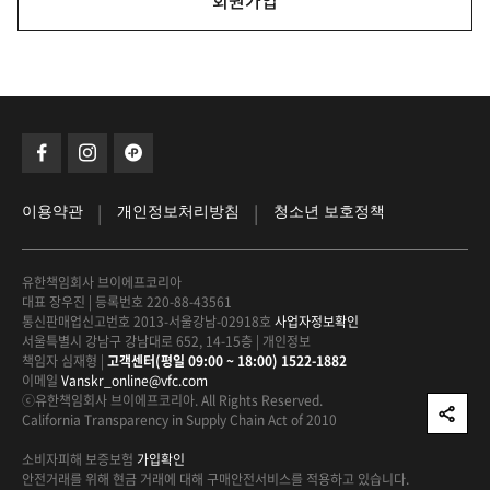
회원가입
|
|
이용약관
개인정보처리방침
청소년 보호정책
유한책임회사 브이에프코리아
대표 장우진
|
등록번호 220-88-43561
통신판매업신고번호 2013-서울강남-02918호
사업자정보확인
서울특별시 강남구 강남대로 652, 14-15층
|
개인정보
책임자 심재형
|
고객센터(평일 09:00 ~ 18:00) 1522-1882
이메일
Vanskr_online@vfc.com
ⓒ유한책임회사 브이에프코리아. All Rights Reserved.
California Transparency in Supply Chain Act of 2010
소비자피해 보증보험
가입확인
안전거래를 위해 현금 거래에 대해
구매안전서비스를 적용하고 있습니다.