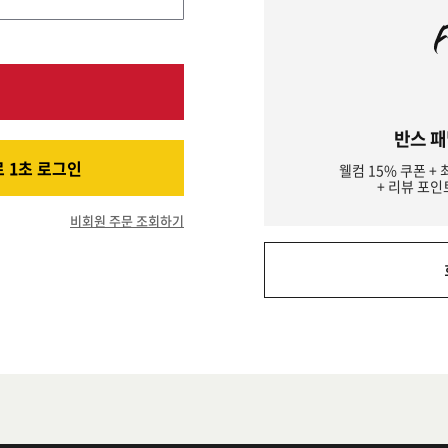
반스 패
 1초 로그인
웰컴 15% 쿠폰 + 
+ 리뷰 포인
비회원 주문 조회하기