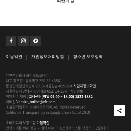
회원가입
|
|
이용약관
개인정보처리방침
청소년 보호정책
유한책임회사 브이에프코리아
대표 장우진
|
등록번호 220-88-43561
통신판매업신고번호 2013-서울강남-02918호
사업자정보확인
서울특별시 강남구 강남대로 652, 14-15층
|
개인정보
책임자 심재형
|
고객센터(평일 09:00 ~ 18:00) 1522-1882
이메일
Vanskr_online@vfc.com
ⓒ유한책임회사 브이에프코리아. All Rights Reserved.
California Transparency in Supply Chain Act of 2010
소비자피해 보증보험
가입확인
안전거래를 위해 현금 거래에 대해
구매안전서비스를 적용하고 있습니다.