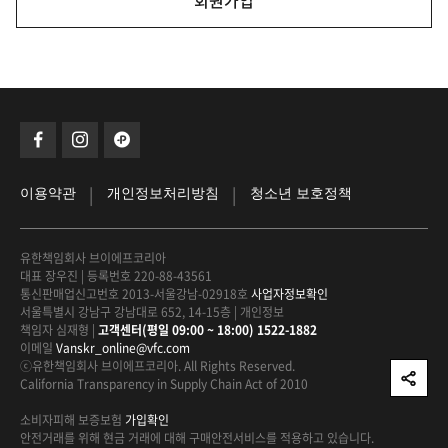
회원가입
|
|
이용약관
개인정보처리방침
청소년 보호정책
유한책임회사 브이에프코리아
대표 장우진
|
등록번호 220-88-43561
통신판매업신고번호 2013-서울강남-02918호
사업자정보확인
서울특별시 강남구 강남대로 652, 14-15층
|
개인정보
책임자 심재형
|
고객센터(평일 09:00 ~ 18:00) 1522-1882
이메일
Vanskr_online@vfc.com
ⓒ유한책임회사 브이에프코리아. All Rights Reserved.
California Transparency in Supply Chain Act of 2010
소비자피해 보증보험
가입확인
안전거래를 위해 현금 거래에 대해
구매안전서비스를 적용하고 있습니다.