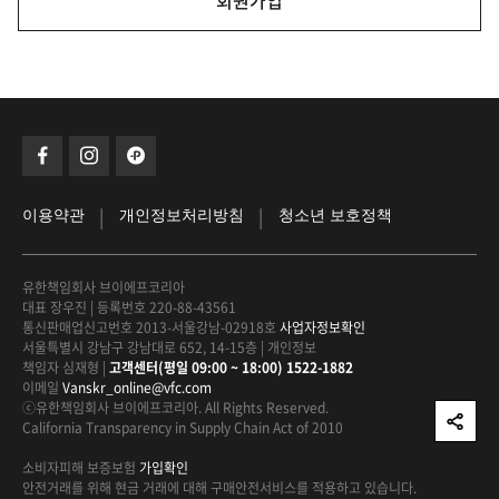
회원가입
|
|
이용약관
개인정보처리방침
청소년 보호정책
유한책임회사 브이에프코리아
대표 장우진
|
등록번호 220-88-43561
통신판매업신고번호 2013-서울강남-02918호
사업자정보확인
서울특별시 강남구 강남대로 652, 14-15층
|
개인정보
책임자 심재형
|
고객센터(평일 09:00 ~ 18:00) 1522-1882
이메일
Vanskr_online@vfc.com
ⓒ유한책임회사 브이에프코리아. All Rights Reserved.
California Transparency in Supply Chain Act of 2010
소비자피해 보증보험
가입확인
안전거래를 위해 현금 거래에 대해
구매안전서비스를 적용하고 있습니다.