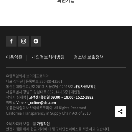
회원가입
|
|
이용약관
개인정보처리방침
청소년 보호정책
유한책임회사 브이에프코리아
대표 장우진
|
등록번호 220-88-43561
통신판매업신고번호 2013-서울강남-02918호
사업자정보확인
서울특별시 강남구 강남대로 652, 14-15층
|
개인정보
책임자 심재형
|
고객센터(평일 09:00 ~ 18:00) 1522-1882
이메일
Vanskr_online@vfc.com
ⓒ유한책임회사 브이에프코리아. All Rights Reserved.
California Transparency in Supply Chain Act of 2010
소비자피해 보증보험
가입확인
안전거래를 위해 현금 거래에 대해
구매안전서비스를 적용하고 있습니다.