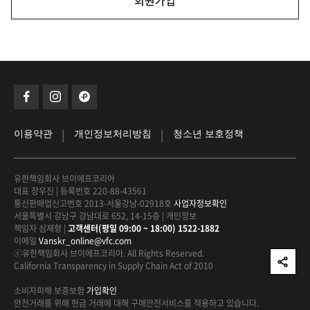
회원가입
|
|
이용약관
개인정보처리방침
청소년 보호정책
유한책임회사 브이에프코리아
대표 장우진
|
등록번호 220-88-43561
통신판매업신고번호 2013-서울강남-02918호
사업자정보확인
서울특별시 강남구 강남대로 652, 14-15층
|
개인정보
책임자 심재형
|
고객센터(평일 09:00 ~ 18:00) 1522-1882
이메일
Vanskr_online@vfc.com
ⓒ유한책임회사 브이에프코리아. All Rights Reserved.
California Transparency in Supply Chain Act of 2010
소비자피해 보증보험
가입확인
안전거래를 위해 현금 거래에 대해
구매안전서비스를 적용하고 있습니다.