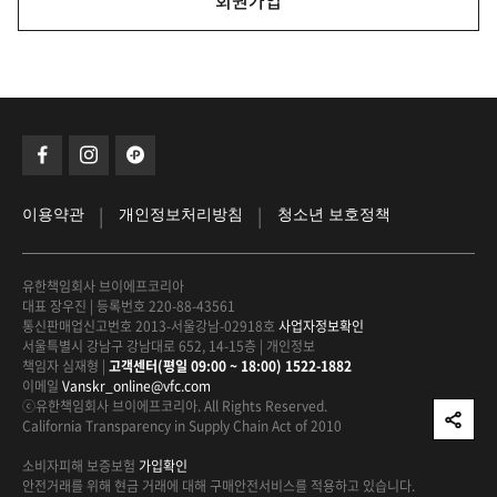
회원가입
|
|
이용약관
개인정보처리방침
청소년 보호정책
유한책임회사 브이에프코리아
대표 장우진
|
등록번호 220-88-43561
통신판매업신고번호 2013-서울강남-02918호
사업자정보확인
서울특별시 강남구 강남대로 652, 14-15층
|
개인정보
책임자 심재형
|
고객센터(평일 09:00 ~ 18:00) 1522-1882
이메일
Vanskr_online@vfc.com
ⓒ유한책임회사 브이에프코리아. All Rights Reserved.
California Transparency in Supply Chain Act of 2010
소비자피해 보증보험
가입확인
안전거래를 위해 현금 거래에 대해
구매안전서비스를 적용하고 있습니다.