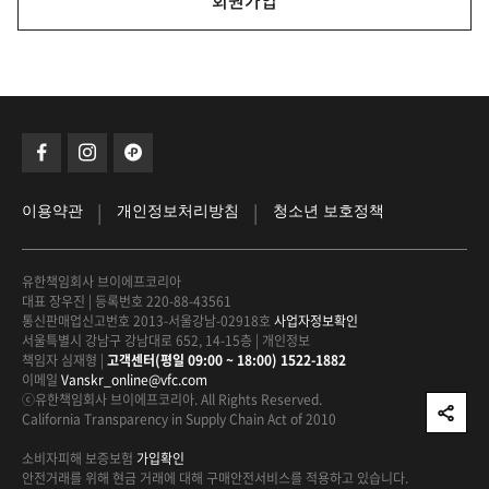
회원가입
|
|
이용약관
개인정보처리방침
청소년 보호정책
유한책임회사 브이에프코리아
대표 장우진
|
등록번호 220-88-43561
통신판매업신고번호 2013-서울강남-02918호
사업자정보확인
서울특별시 강남구 강남대로 652, 14-15층
|
개인정보
책임자 심재형
|
고객센터(평일 09:00 ~ 18:00) 1522-1882
이메일
Vanskr_online@vfc.com
ⓒ유한책임회사 브이에프코리아. All Rights Reserved.
California Transparency in Supply Chain Act of 2010
소비자피해 보증보험
가입확인
안전거래를 위해 현금 거래에 대해
구매안전서비스를 적용하고 있습니다.