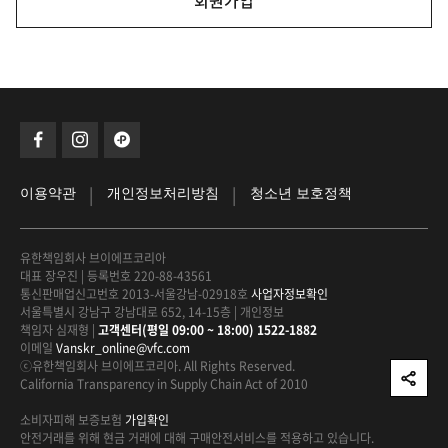
회원가입
|
|
이용약관
개인정보처리방침
청소년 보호정책
유한책임회사 브이에프코리아
대표 장우진
|
등록번호 220-88-43561
통신판매업신고번호 2013-서울강남-02918호
사업자정보확인
서울특별시 강남구 강남대로 652, 14-15층
|
개인정보
책임자 심재형
|
고객센터(평일 09:00 ~ 18:00) 1522-1882
이메일
Vanskr_online@vfc.com
ⓒ유한책임회사 브이에프코리아. All Rights Reserved.
California Transparency in Supply Chain Act of 2010
소비자피해 보증보험
가입확인
안전거래를 위해 현금 거래에 대해
구매안전서비스를 적용하고 있습니다.