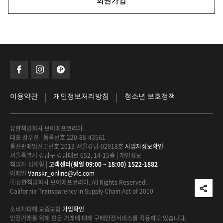
회원가입
|
|
이용약관
개인정보처리방침
청소년 보호정책
유한책임회사 브이에프코리아
대표 장우진
|
등록번호 220-88-43561
통신판매업신고번호 2013-서울강남-02918호
사업자정보확인
서울특별시 강남구 강남대로 652, 14-15층
|
개인정보
책임자 심재형
|
고객센터(평일 09:00 ~ 18:00) 1522-1882
이메일
Vanskr_online@vfc.com
ⓒ유한책임회사 브이에프코리아. All Rights Reserved.
California Transparency in Supply Chain Act of 2010
소비자피해 보증보험
가입확인
안전거래를 위해 현금 거래에 대해
구매안전서비스를 적용하고 있습니다.