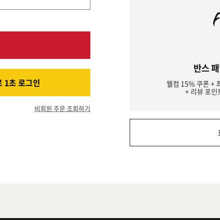
반스 패
 1초 로그인
웰컴 15% 쿠폰 + 
+ 리뷰 포인
비회원 주문 조회하기