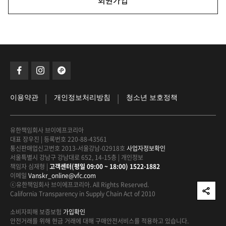
회원가입
|
|
이용약관
개인정보처리방침
청소년 보호정책
유한책임회사 브이에프코리아
대표 장우진
|
등록번호 220-88-43561
통신판매업신고번호 2013-서울강남-02918호
사업자정보확인
서울특별시 강남구 강남대로 652, 14-15층
|
개인정보
책임자 심재형
|
고객센터(평일 09:00 ~ 18:00) 1522-1882
이메일
Vanskr_online@vfc.com
ⓒ유한책임회사 브이에프코리아. All Rights Reserved.
California Transparency in Supply Chain Act of 2010
소비자피해 보증보험
가입확인
안전거래를 위해 현금 거래에 대해
구매안전서비스를 적용하고 있습니다.