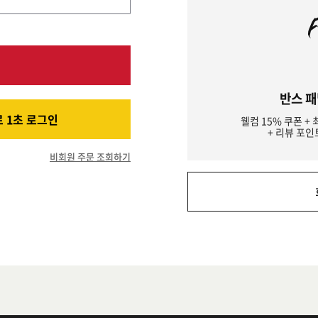
반스 패
 1초 로그인
웰컴 15% 쿠폰 + 
+ 리뷰 포인
비회원 주문 조회하기