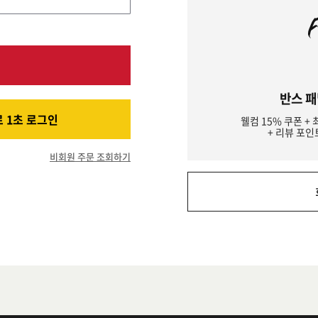
반스 패
 1초 로그인
웰컴 15% 쿠폰 + 
+ 리뷰 포인
비회원 주문 조회하기