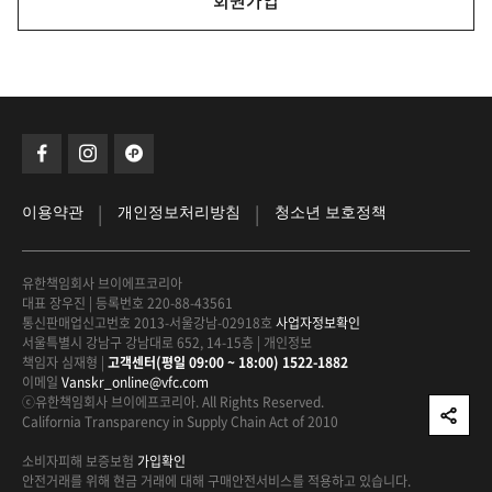
회원가입
|
|
이용약관
개인정보처리방침
청소년 보호정책
유한책임회사 브이에프코리아
대표 장우진
|
등록번호 220-88-43561
통신판매업신고번호 2013-서울강남-02918호
사업자정보확인
서울특별시 강남구 강남대로 652, 14-15층
|
개인정보
책임자 심재형
|
고객센터(평일 09:00 ~ 18:00) 1522-1882
이메일
Vanskr_online@vfc.com
ⓒ유한책임회사 브이에프코리아. All Rights Reserved.
California Transparency in Supply Chain Act of 2010
소비자피해 보증보험
가입확인
안전거래를 위해 현금 거래에 대해
구매안전서비스를 적용하고 있습니다.