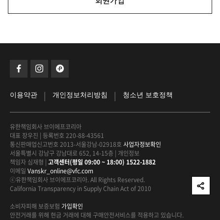
회원가입
|
|
이용약관
개인정보처리방침
청소년 보호정책
유한책임회사 브이에프코리아
대표 장우진
|
등록번호 220-88-43561
통신판매업신고번호 2013-서울강남-02918호
사업자정보확인
서울특별시 강남구 강남대로 652, 14-15층
|
개인정보
책임자 심재형
|
고객센터(평일 09:00 ~ 18:00) 1522-1882
이메일
Vanskr_online@vfc.com
ⓒ유한책임회사 브이에프코리아. All Rights Reserved.
California Transparency in Supply Chain Act of 2010
소비자피해 보증보험
가입확인
안전거래를 위해 현금 거래에 대해
구매안전서비스를 적용하고 있습니다.