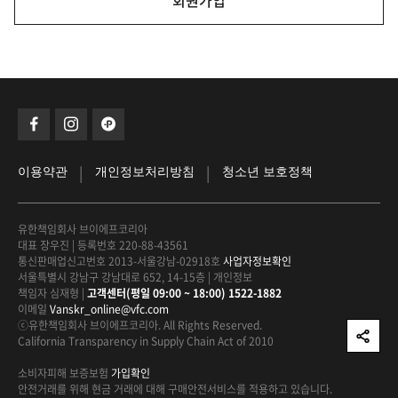
회원가입
|
|
이용약관
개인정보처리방침
청소년 보호정책
유한책임회사 브이에프코리아
대표 장우진
|
등록번호 220-88-43561
통신판매업신고번호 2013-서울강남-02918호
사업자정보확인
서울특별시 강남구 강남대로 652, 14-15층
|
개인정보
책임자 심재형
|
고객센터(평일 09:00 ~ 18:00) 1522-1882
이메일
Vanskr_online@vfc.com
ⓒ유한책임회사 브이에프코리아. All Rights Reserved.
California Transparency in Supply Chain Act of 2010
소비자피해 보증보험
가입확인
안전거래를 위해 현금 거래에 대해
구매안전서비스를 적용하고 있습니다.