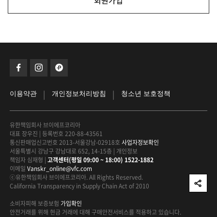
회원가입
|
|
이용약관
개인정보처리방침
청소년 보호정책
유한책임회사 브이에프코리아
대표 장우진
|
등록번호 220-88-43561
통신판매업신고번호 2013-서울강남-02918호
사업자정보확인
서울특별시 강남구 강남대로 652, 14-15층
|
개인정보
책임자 심재형
|
고객센터(평일 09:00 ~ 18:00) 1522-1882
이메일
Vanskr_online@vfc.com
ⓒ유한책임회사 브이에프코리아. All Rights Reserved.
California Transparency in Supply Chain Act of 2010
소비자피해 보증보험
가입확인
안전거래를 위해 현금 거래에 대해
구매안전서비스를 적용하고 있습니다.