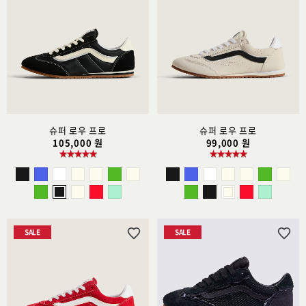
시
시
리
리
스
스
트
트
추
추
가
가
슈퍼 로우 프로
슈퍼 로우 프로
105,000 원
99,000 원
SALE
SALE
위
위
시
시
리
리
스
스
트
트