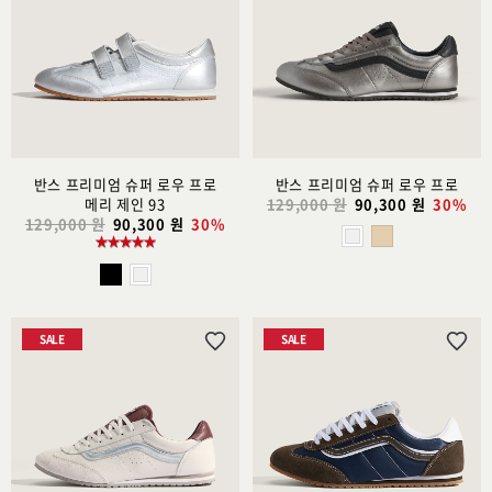
리
리
스
스
트
트
추
추
가
가
반스 프리미엄 슈퍼 로우 프로
반스 프리미엄 슈퍼 로우 프로
메리 제인 93
129,000 원
90,300 원
30%
129,000 원
90,300 원
30%
SALE
SALE
위
위
시
시
리
리
스
스
트
트
추
추
가
가