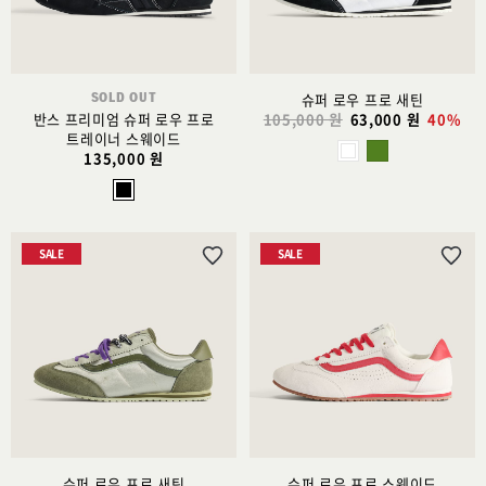
가
가
SOLD OUT
슈퍼 로우 프로 새틴
반스 프리미엄 슈퍼 로우 프로
105,000 원
63,000 원
40%
트레이너 스웨이드
135,000 원
SALE
SALE
위
위
시
시
리
리
스
스
트
트
추
추
가
가
슈퍼 로우 프로 새틴
슈퍼 로우 프로 스웨이드