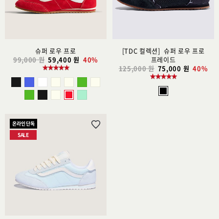
추
추
가
가
슈퍼 로우 프로
[TDC 컬렉션] 슈퍼 로우 프로
99,000 원
59,400 원
40%
프레이드
125,000 원
75,000 원
40%
온라인 단독
위
SALE
시
리
스
트
추
가