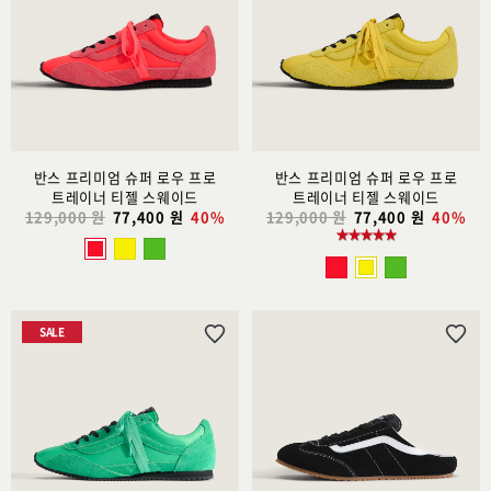
리
리
스
스
트
트
추
추
가
가
반스 프리미엄 슈퍼 로우 프로
반스 프리미엄 슈퍼 로우 프로
트레이너 티젤 스웨이드
트레이너 티젤 스웨이드
129,000 원
77,400 원
40%
129,000 원
77,400 원
40%
SALE
위
위
시
시
리
리
스
스
트
트
추
추
가
가