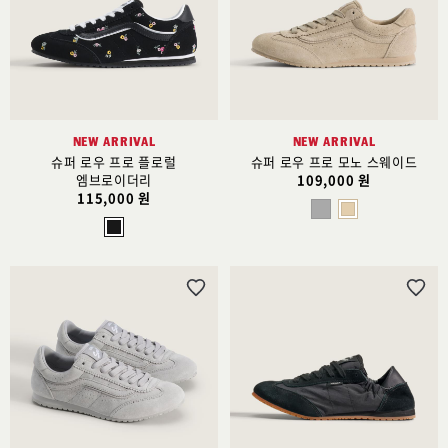
스
스
트
트
추
추
가
가
NEW ARRIVAL
NEW ARRIVAL
슈퍼 로우 프로 플로럴
슈퍼 로우 프로 모노 스웨이드
엠브로이더리
109,000 원
115,000 원
위
위
시
시
리
리
스
스
트
트
추
추
가
가