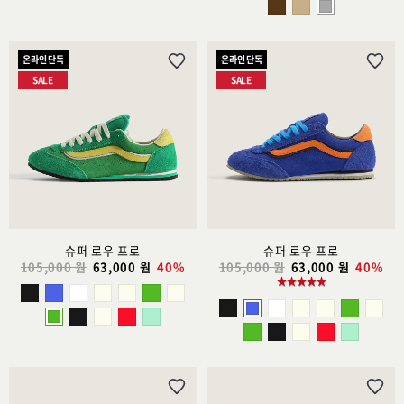
온라인 단독
온라인 단독
위
위
SALE
SALE
시
시
리
리
스
스
트
트
추
추
가
가
슈퍼 로우 프로
슈퍼 로우 프로
105,000 원
63,000 원
40%
105,000 원
63,000 원
40%
위
위