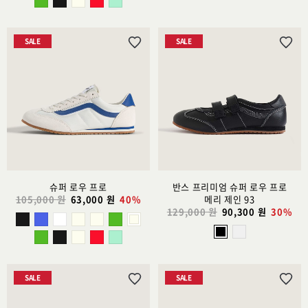
SALE
SALE
위
위
시
시
리
리
스
스
트
트
추
추
가
가
슈퍼 로우 프로
반스 프리미엄 슈퍼 로우 프로
105,000 원
63,000 원
40%
메리 제인 93
129,000 원
90,300 원
30%
SALE
SALE
위
위
시
시