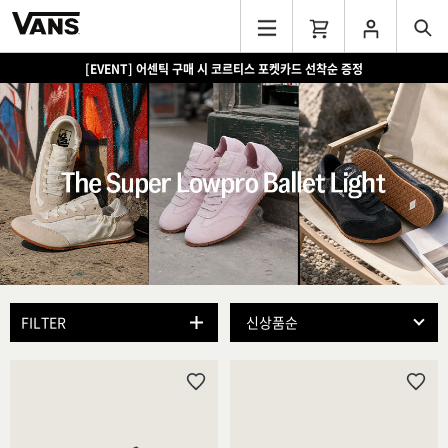
[EVENT] 15만원 이상 구매 시 쿨러백 증정
FILTER
위
위
시
시
리
리