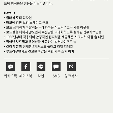
트에 최적화된 성능을 이끌어냅니다.
Details
• 클래식 로퍼 디자인
• 마모에 강한 보강 스케이트 구조
• 보드 접지력과 마찰력을 극대화하는 식스틱™ 고무 와플 아웃솔
• 보드필을 해치지 않으면서 쿠션감을 극대화하도록 설계된 팝쿠시™ 인솔
• 1966년부터 적용되어 안정적인 접지력을 제공해온 시그니처 와플 솔 패턴
• 뛰어난 보드필과 유연성을 제공하는 벌커나이즈드 솔
• 칼라 부분의 섬세한 5체커보드 플래그 라벨 디테일
• 부드러우면서도 견고한 마감을 위한 가죽 소재 어퍼
카카오톡
페이스북
라인
SMS
링크복사