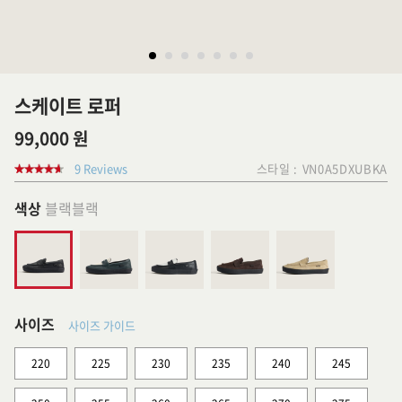
스케이트 로퍼
99,000 원
9 Reviews
스타일 :
VN0A5DXUBKA
색상
블랙블랙
사이즈
사이즈 가이드
220
225
230
235
240
245