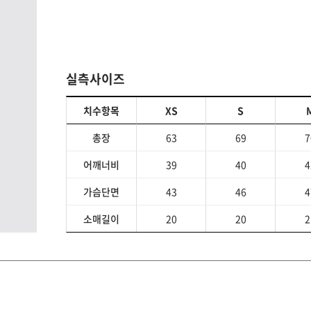
실측사이즈
치수항목
XS
S
총장
63
69
7
어깨너비
39
40
4
가슴단면
43
46
4
소매길이
20
20
2