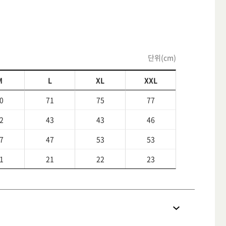
단위(cm)
M
L
XL
XXL
0
71
75
77
2
43
43
46
7
47
53
53
1
21
22
23