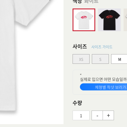
색상
화이트
사이즈
사이즈 가이드
XS
S
M
“
실제로 입으면 어떤 모습일까
체형별 착샷 보러가
수량
-
+