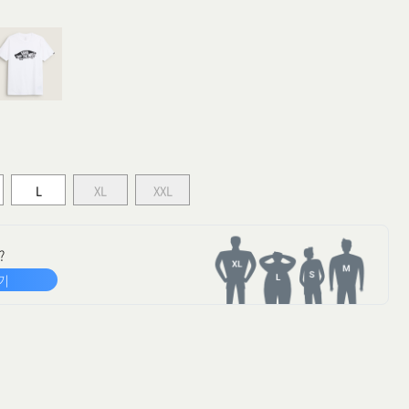
L
XL
XXL
?
기